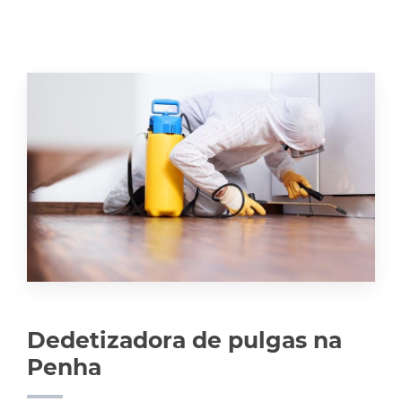
Dedetizadora de pulgas na
Penha