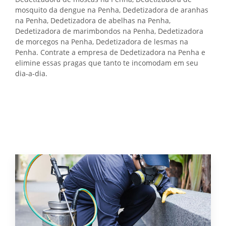
mosquito da dengue na Penha, Dedetizadora de aranhas
na Penha, Dedetizadora de abelhas na Penha,
Dedetizadora de marimbondos na Penha, Dedetizadora
de morcegos na Penha, Dedetizadora de lesmas na
Penha. Contrate a empresa de Dedetizadora na Penha e
elimine essas pragas que tanto te incomodam em seu
dia-a-dia.