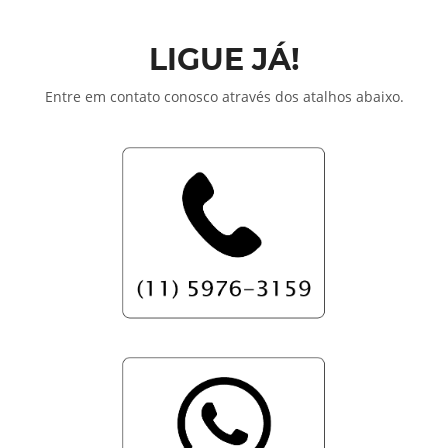
LIGUE JÁ!
Entre em contato conosco através dos atalhos abaixo.