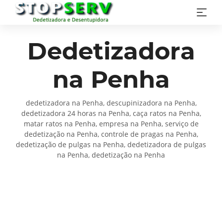
Dedetizadora
na Penha
dedetizadora na Penha, descupinizadora na Penha,
dedetizadora 24 horas na Penha, caça ratos na Penha,
matar ratos na Penha, empresa na Penha, serviço de
dedetização na Penha, controle de pragas na Penha,
dedetização de pulgas na Penha, dedetizadora de pulgas
na Penha, dedetização na Penha